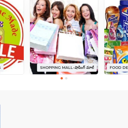
S
SHOPPING MALL-షాపింగ్ మాల్