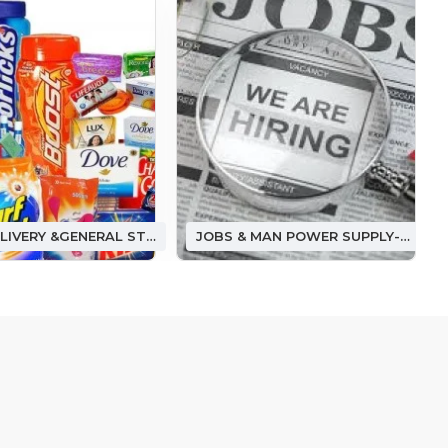
FOOD DELIVERY &GENERAL STORE ఫుడ్ డెలివరీ &(జనరల్ స్టోర్)
JOBS & MAN POWER SUPPLY-జాబ్ అండ్ మ్యాన్ పవర్ సప్లై