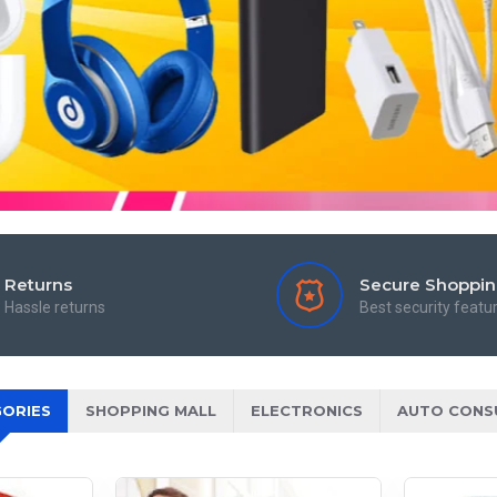
Returns
Secure Shoppi
Hassle returns
Best security featu
ORIES
SHOPPING MALL
ELECTRONICS
AUTO CONS