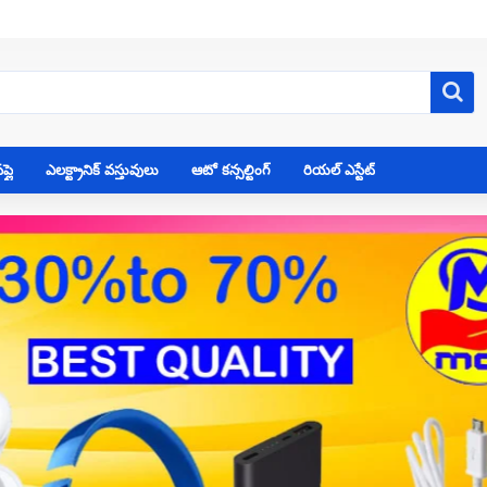
్లై
ఎలక్ట్రానిక్ వస్తువులు
ఆటో కన్సల్టింగ్
రియల్ ఎస్టేట్