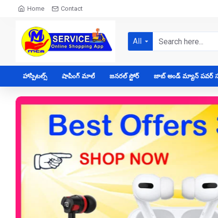
Home
Contact
All
హాస్పిటల్స్
షాపింగ్ మాల్
జనరల్ స్టోర్
జాబ్ అండ్ మ్యాన్ పవర్ సప