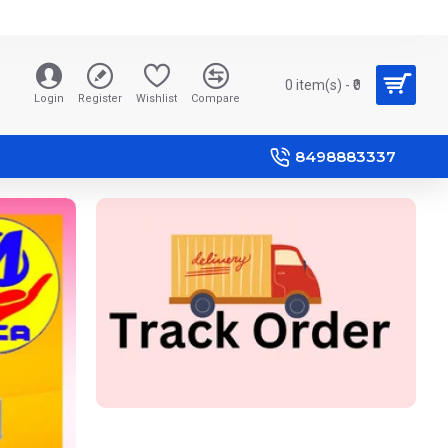
0 item(s) - ₹0
Login
Register
Wishlist
Compare
8498883337