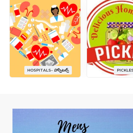
HOSPITALS- హాస్పిటల్స్
PICKLE