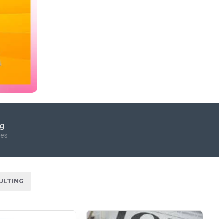
ng
res
ULTING