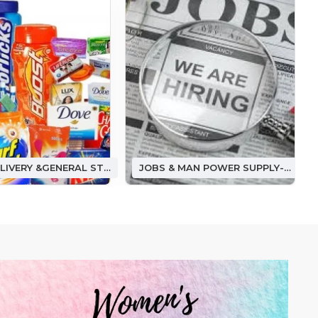
FOOD DELIVERY &GENERAL STORE ఫుడ్ డెలివరీ &(జనరల్ స్టోర్)
JOBS & MAN POWER SUPPLY-జాబ్ అండ్ మ్యాన్ పవర్ సప్లై