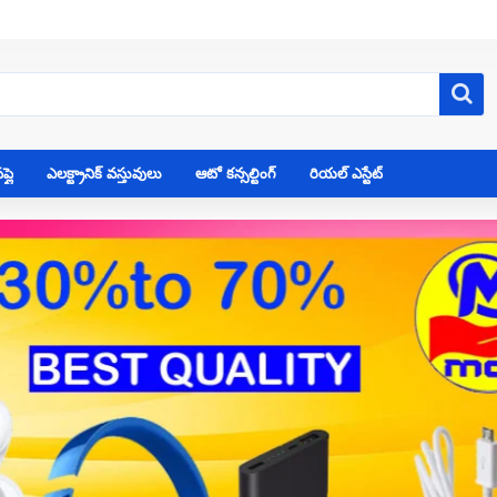
్లై
ఎలక్ట్రానిక్ వస్తువులు
ఆటో కన్సల్టింగ్
రియల్ ఎస్టేట్