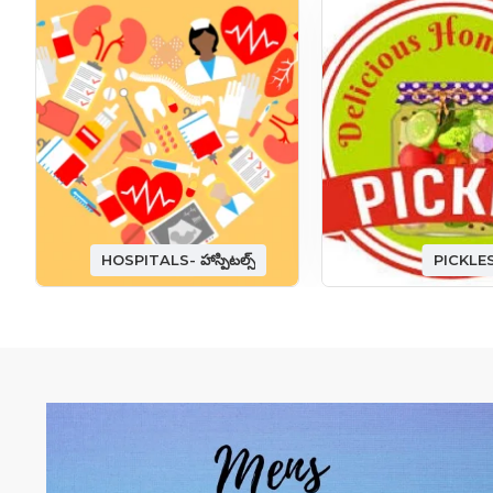
HOSPITALS- హాస్పిటల్స్
PICKLE