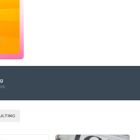
ng
res
ULTING