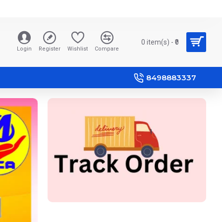
0 item(s) - ₹0
Login
Register
Wishlist
Compare
8498883337