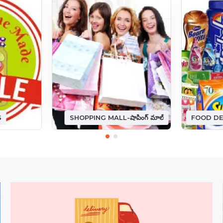
S
SHOPPING MALL-షాపింగ్ మాల్