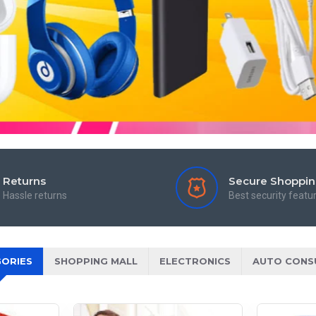
Returns
Secure Shoppi
Hassle returns
Best security featu
ORIES
SHOPPING MALL
ELECTRONICS
AUTO CONS