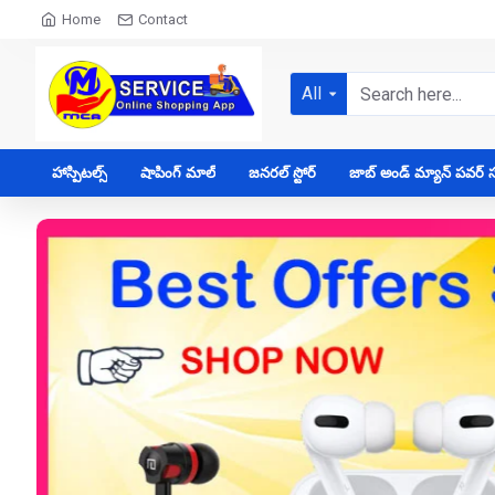
Home
Contact
All
హాస్పిటల్స్
షాపింగ్ మాల్
జనరల్ స్టోర్
జాబ్ అండ్ మ్యాన్ పవర్ సప