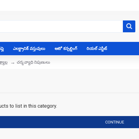
్లై
ఎలక్ట్రానిక్ వస్తువులు
ఆటో కన్సల్టింగ్
రియల్ ఎస్టేట్
త్యాల
చర్మ వ్యాధి నిపుణులు
ts to list in this category.
CONTINUE