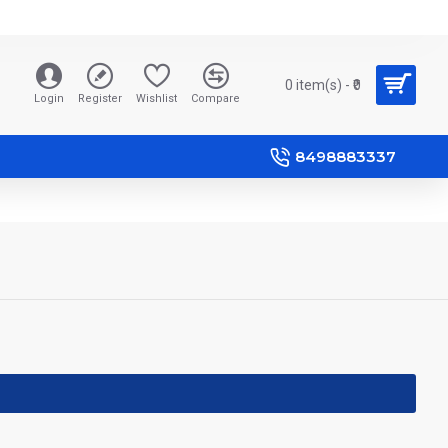
0 item(s) - ₹0
Login
Register
Wishlist
Compare
8498883337