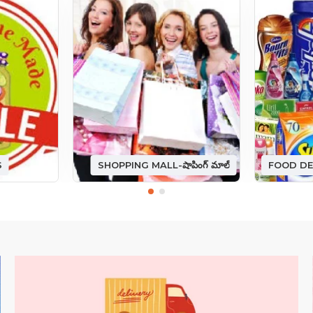
S
SHOPPING MALL-షాపింగ్ మాల్