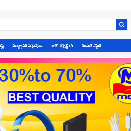
్లై
ఎలక్ట్రానిక్ వస్తువులు
ఆటో కన్సల్టింగ్
రియల్ ఎస్టేట్