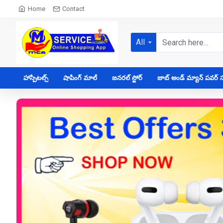
Home
Contact
All
హాస్పిటల్స్
షాపింగ్ మాల్
జనరల్ స్టోర్
జాబ్ అండ్ మ్యాన్ పవర్ సప