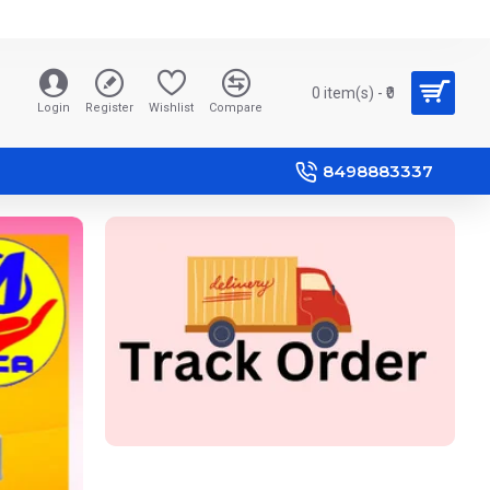
0 item(s) - ₹0
Login
Register
Wishlist
Compare
8498883337