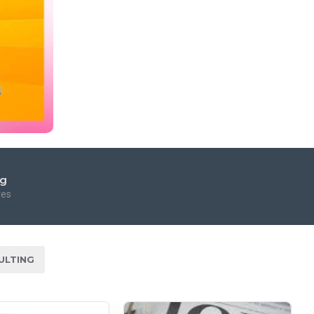
ng
res
ULTING