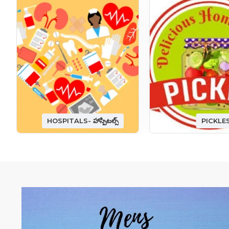
HOSPITALS- హాస్పిటల్స్
PICKLE