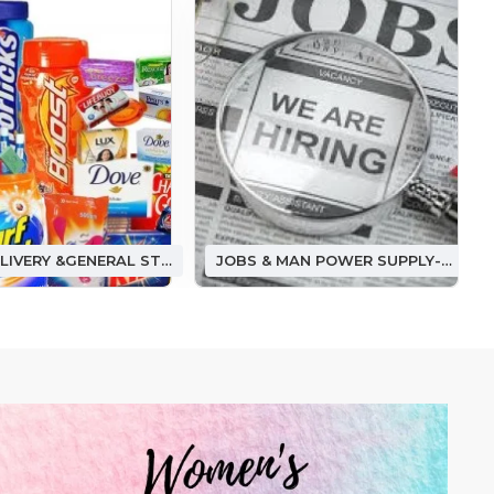
FOOD DELIVERY &GENERAL STORE ఫుడ్ డెలివరీ &(జనరల్ స్టోర్)
JOBS & MAN POWER SUPPLY-జాబ్ అండ్ మ్యాన్ పవర్ సప్లై