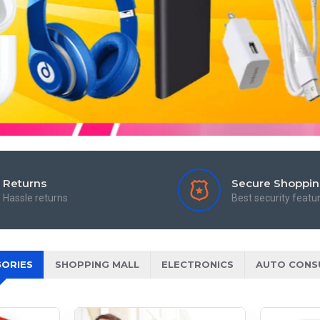
Returns
Secure Shoppi
Hassle returns
Best security featu
ORIES
SHOPPING MALL
ELECTRONICS
AUTO CONS