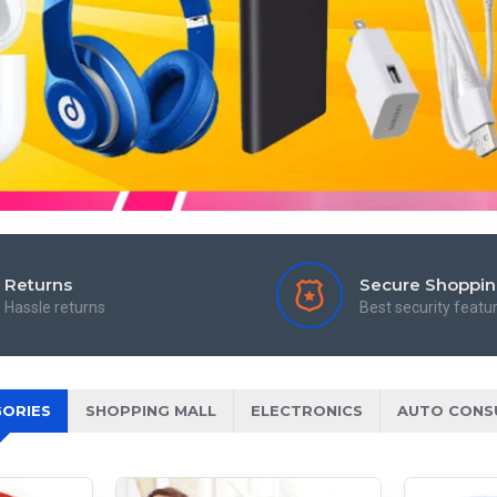
Returns
Secure Shoppi
Hassle returns
Best security featu
ORIES
SHOPPING MALL
ELECTRONICS
AUTO CONS