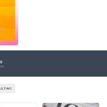
ng
res
ULTING