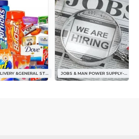
FOOD DELIVERY &GENERAL STORE ఫుడ్ డెలివరీ &(జనరల్ స్టోర్)
JOBS & MAN POWER SUPPLY-జాబ్ అండ్ మ్యాన్ పవర్ సప్లై