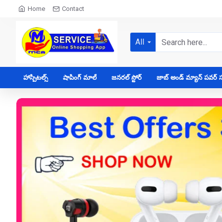
Home
Contact
All
హాస్పిటల్స్
షాపింగ్ మాల్
జనరల్ స్టోర్
జాబ్ అండ్ మ్యాన్ పవర్ సప