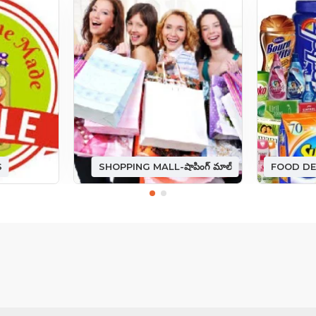
S
SHOPPING MALL-షాపింగ్ మాల్