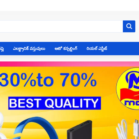
్లై
ఎలక్ట్రానిక్ వస్తువులు
ఆటో కన్సల్టింగ్
రియల్ ఎస్టేట్