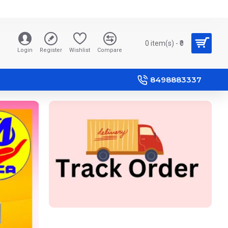
0 item(s) - ₹0
Login
Register
Wishlist
Compare
8498883337