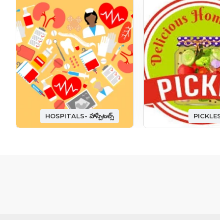
HOSPITALS- హాస్పిటల్స్
PICKLE