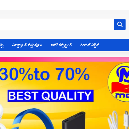
్లై
ఎలక్ట్రానిక్ వస్తువులు
ఆటో కన్సల్టింగ్
రియల్ ఎస్టేట్