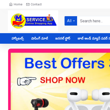
Home
Contact
All
హాస్పిటల్స్
షాపింగ్ మాల్
జనరల్ స్టోర్
జాబ్ అండ్ మ్యాన్ పవర్ సప