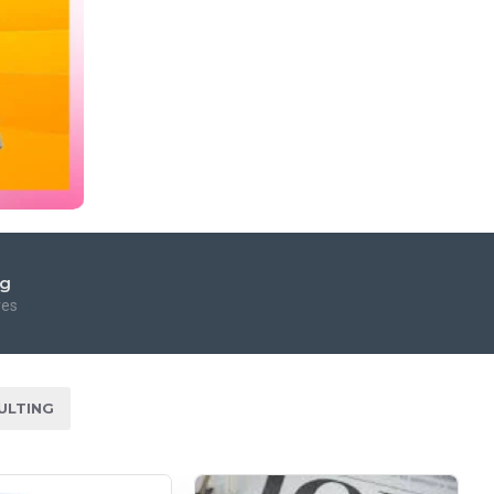
ng
res
ULTING