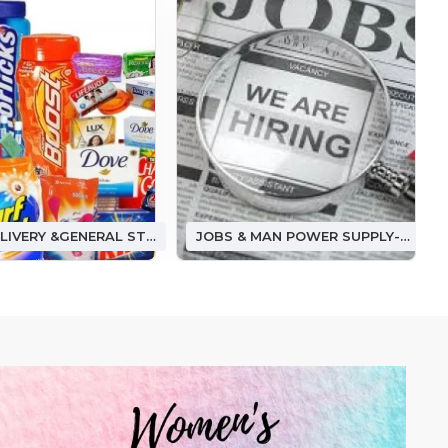
FOOD DELIVERY &GENERAL STORE ఫుడ్ డెలివరీ &(జనరల్ స్టోర్)
JOBS & MAN POWER SUPPLY-జాబ్ అండ్ మ్యాన్ పవర్ సప్లై