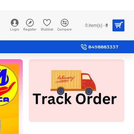
0 item(s) - ₹0
Login
Register
Wishlist
Compare
8498883337