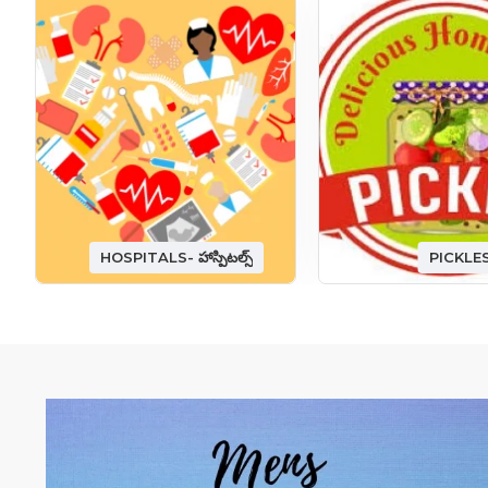
HOSPITALS- హాస్పిటల్స్
PICKLE