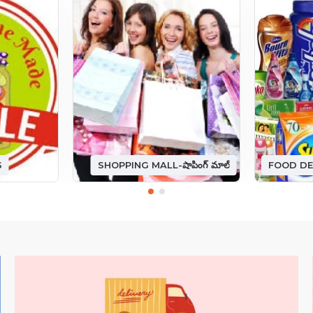
S
SHOPPING MALL-షాపింగ్ మాల్