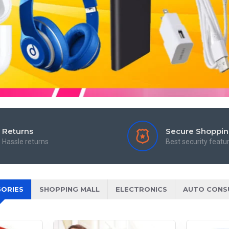
Returns
Secure Shoppi
Hassle returns
Best security featu
ORIES
SHOPPING MALL
ELECTRONICS
AUTO CONS