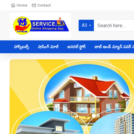
Home
Contact
All
హాస్పిటల్స్
షాపింగ్ మాల్
జనరల్ స్టోర్
జాబ్ అండ్ మ్యాన్ పవర్ సప