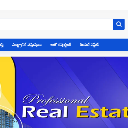
్లై
ఎలక్ట్రానిక్ వస్తువులు
ఆటో కన్సల్టింగ్
రియల్ ఎస్టేట్