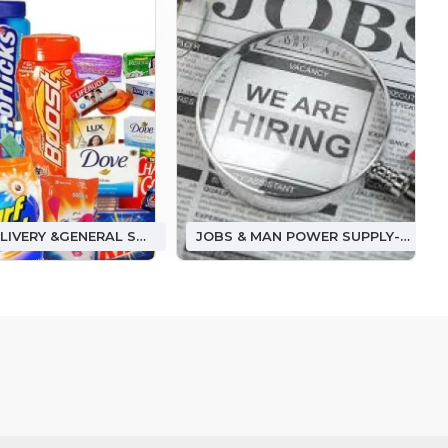
FOOD DELIVERY &GENERAL STORE ఫుడ్ డెలివరీ &(జనరల్ స్టోర్)
JOBS & MAN POWER SUPPLY-జాబ్ అండ్ మ్యాన్ పవర్ సప్లై