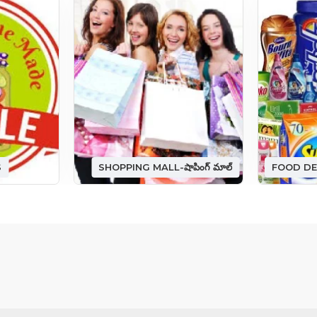
S
SHOPPING MALL-షాపింగ్ మాల్