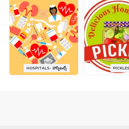
HOSPITALS- హాస్పిటల్స్
PICKLE