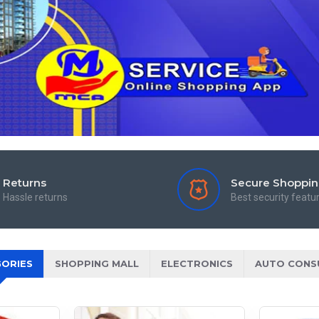
Returns
Secure Shoppi
Hassle returns
Best security featu
ORIES
SHOPPING MALL
ELECTRONICS
AUTO CONS