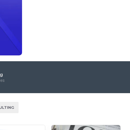
ng
res
ULTING