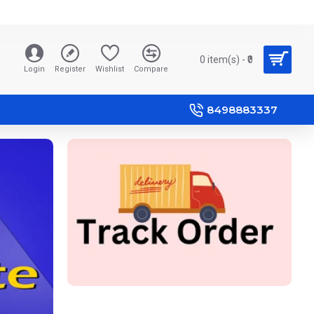
0 item(s) - ₹0
Login
Register
Wishlist
Compare
8498883337