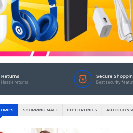
Returns
Secure Shoppi
Hassle returns
Best security featu
ORIES
SHOPPING MALL
ELECTRONICS
AUTO CONS