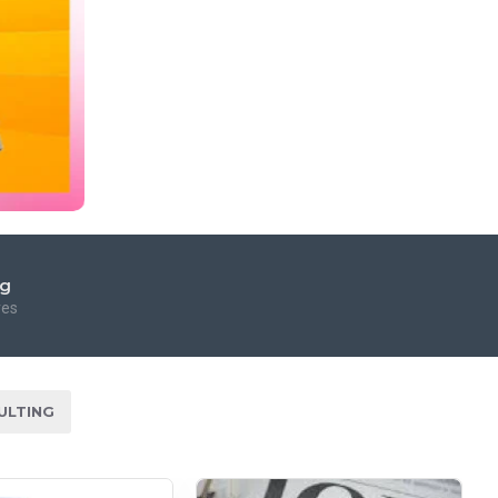
ng
res
ULTING