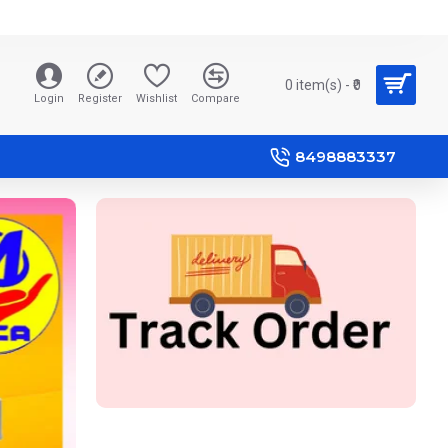
0 item(s) - ₹0
Login
Register
Wishlist
Compare
8498883337