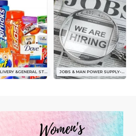
FOOD DELIVERY &GENERAL STORE ఫుడ్ డెలివరీ &(జనరల్ స్టోర్)
JOBS & MAN POWER SUPPLY-జాబ్ అండ్ మ్యాన్ పవర్ సప్లై