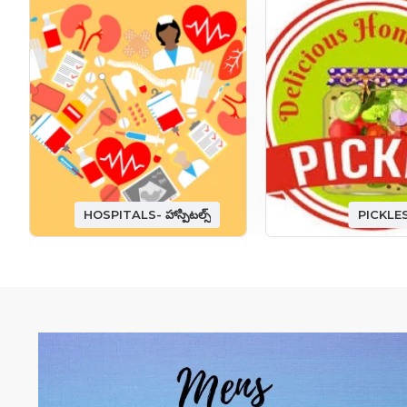
HOSPITALS- హాస్పిటల్స్
PICKLE