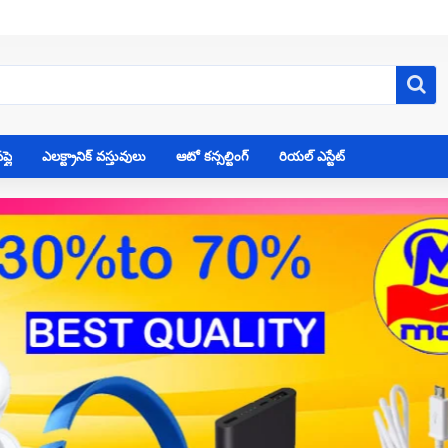
్లై
ఎలక్ట్రానిక్ వస్తువులు
ఆటో కన్సల్టింగ్
రియల్ ఎస్టేట్