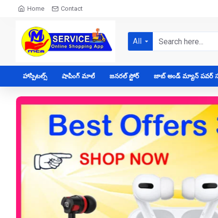
Home
Contact
All
హాస్పిటల్స్
షాపింగ్ మాల్
జనరల్ స్టోర్
జాబ్ అండ్ మ్యాన్ పవర్ సప