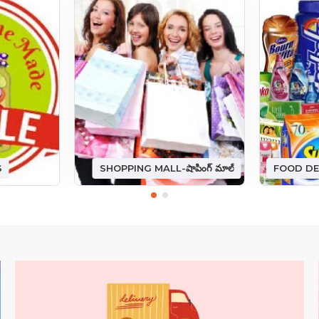
S
SHOPPING MALL-షాపింగ్ మాల్