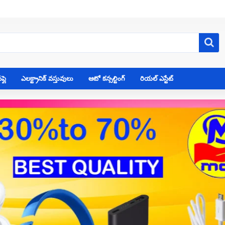
్లై
ఎలక్ట్రానిక్ వస్తువులు
ఆటో కన్సల్టింగ్
రియల్ ఎస్టేట్