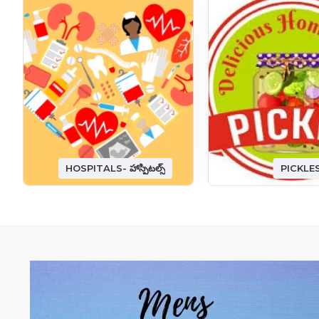
HOSPITALS- హాస్పిటల్స్
PICKLE