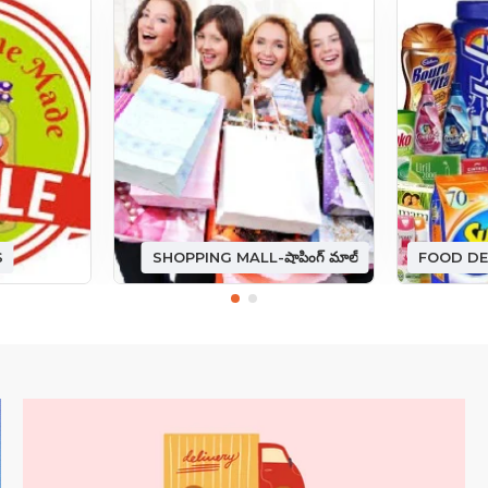
S
SHOPPING MALL-షాపింగ్ మాల్