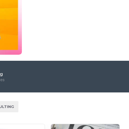
ng
res
ULTING