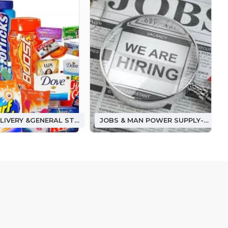
FOOD DELIVERY &GENERAL STORE ఫుడ్ డెలివరీ &(జనరల్ స్టోర్)
JOBS & MAN POWER SUPPLY-జాబ్ అండ్ మ్యాన్ పవర్ సప్లై