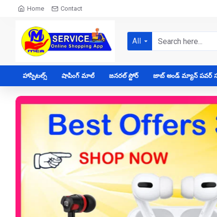
Home
Contact
All
హాస్పిటల్స్
షాపింగ్ మాల్
జనరల్ స్టోర్
జాబ్ అండ్ మ్యాన్ పవర్ సప