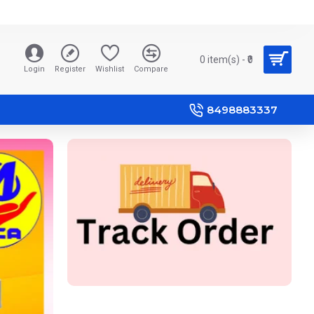
0 item(s) - ₹0
Login
Register
Wishlist
Compare
8498883337