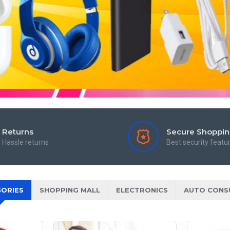
Returns
Secure Shoppi
Hassle returns
Best security featu
ORIES
SHOPPING MALL
ELECTRONICS
AUTO CONS