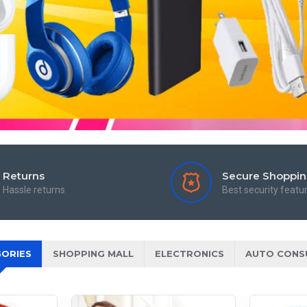
Returns
Secure Shoppi
Hassle returns
Best security featu
ORIES
SHOPPING MALL
ELECTRONICS
AUTO CONS