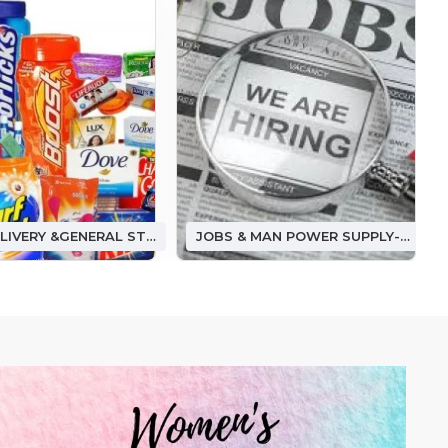
FOOD DELIVERY &GENERAL STORE ఫుడ్ డెలివరీ &(జనరల్ స్టోర్)
JOBS & MAN POWER SUPPLY-జాబ్ అండ్ మ్యాన్ పవర్ సప్లై