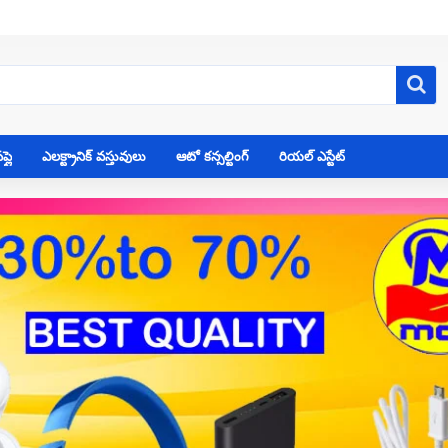
్లై
ఎలక్ట్రానిక్ వస్తువులు
ఆటో కన్సల్టింగ్
రియల్ ఎస్టేట్