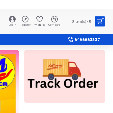
0 item(s) - ₹0
Login
Register
Wishlist
Compare
8498883337