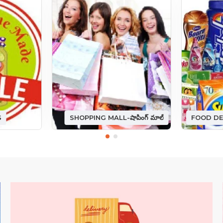
S
SHOPPING MALL-షాపింగ్ మాల్