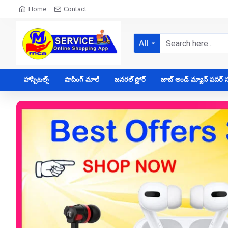
Home
Contact
All
హాస్పిటల్స్
షాపింగ్ మాల్
జనరల్ స్టోర్
జాబ్ అండ్ మ్యాన్ పవర్ సప