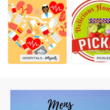
HOSPITALS- హాస్పిటల్స్
PICKLE