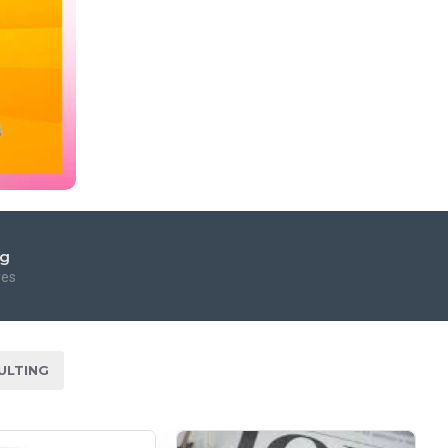
ng
res
ULTING