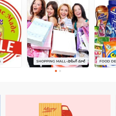
S
SHOPPING MALL-షాపింగ్ మాల్