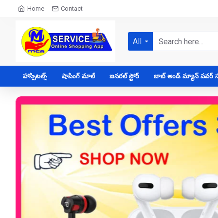
Home
Contact
All
హాస్పిటల్స్
షాపింగ్ మాల్
జనరల్ స్టోర్
జాబ్ అండ్ మ్యాన్ పవర్ సప