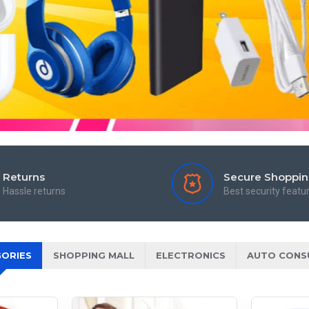
Returns
Secure Shoppi
Hassle returns
Best security featu
ORIES
SHOPPING MALL
ELECTRONICS
AUTO CONS