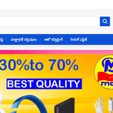
్లై
ఎలక్ట్రానిక్ వస్తువులు
ఆటో కన్సల్టింగ్
రియల్ ఎస్టేట్