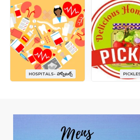
HOSPITALS- హాస్పిటల్స్
PICKLE