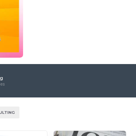
ng
res
ULTING