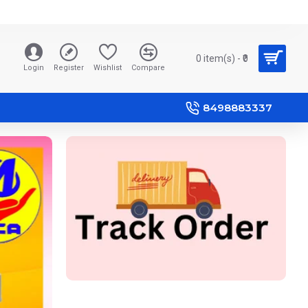
0 item(s) - ₹0
Login
Register
Wishlist
Compare
8498883337