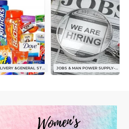
FOOD DELIVERY &GENERAL STORE ఫుడ్ డెలివరీ &(జనరల్ స్టోర్)
JOBS & MAN POWER SUPPLY-జాబ్ అండ్ మ్యాన్ పవర్ సప్లై