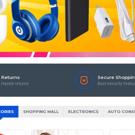
Returns
Secure Shoppi
Hassle returns
Best security featu
ORIES
SHOPPING MALL
ELECTRONICS
AUTO CONS