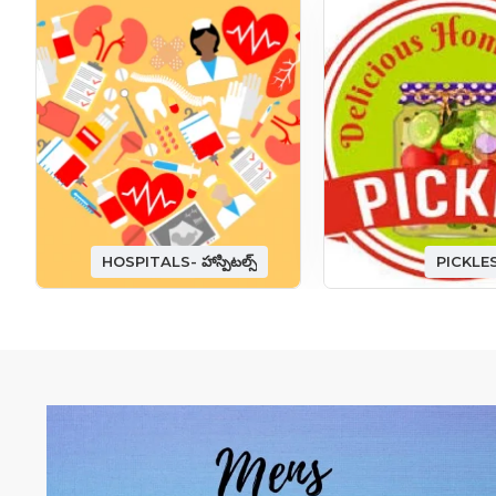
HOSPITALS- హాస్పిటల్స్
PICKLE