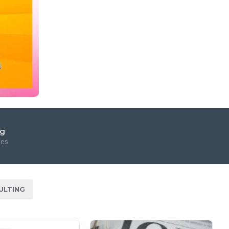
ng
res
ULTING