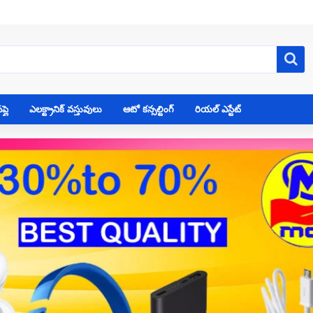
్లై
ఎలక్ట్రానిక్ వస్తువులు
ఆటో కన్సల్టింగ్
రియల్ ఎస్టేట్