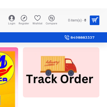
0 item(s) - ₹0
Login
Register
Wishlist
Compare
8498883337