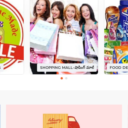
S
SHOPPING MALL-షాపింగ్ మాల్