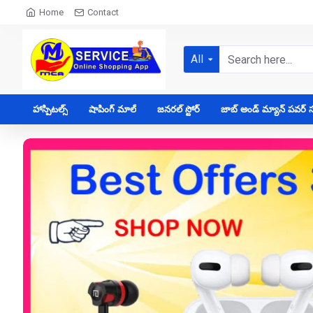
Home
Contact
All
హాస్పిటల్స్
షాపింగ్ మాల్
జనరల్ స్టోర్
జాబ్ అండ్ మ్యాన్ పవర్ సప