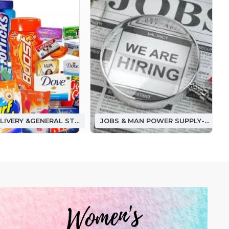
FOOD DELIVERY &GENERAL STORE ఫుడ్ డెలివరీ &(జనరల్ స్టోర్)
JOBS & MAN POWER SUPPLY-జాబ్ అండ్ మ్యాన్ పవర్ సప్లై