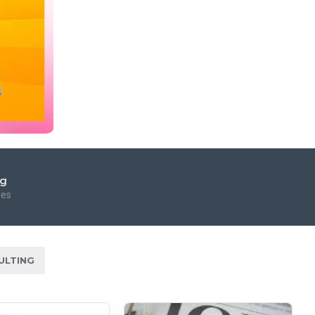
ng
res
ULTING