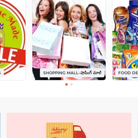
S
SHOPPING MALL-షాపింగ్ మాల్