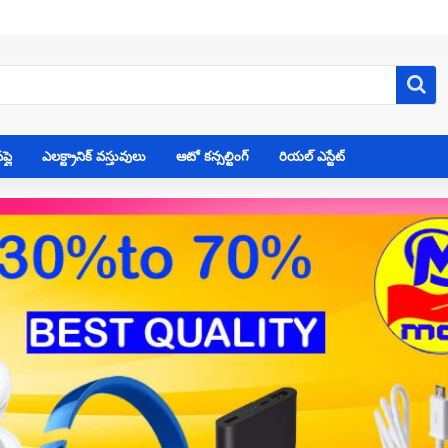
్లై
ఎలక్ట్రానిక్ వస్తువులు
ఆటో కన్సల్టింగ్
రియల్ ఎస్టేట్